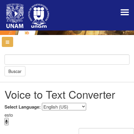
Navegación
principal
Contenido
principal
Barra
lateral
Buscar
Voice to Text Converter
Select Language:
esto