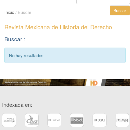
Buscar
Inicio
/
Buscar
Revista Mexicana de Historia del Derecho
Buscar :
Buscar
No hay resultados
resultados
Indexada en: