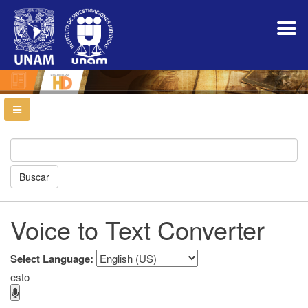
Navegación
principal
Contenido
principal
Barra
lateral
Buscar
Voice to Text Converter
Select Language:
esto