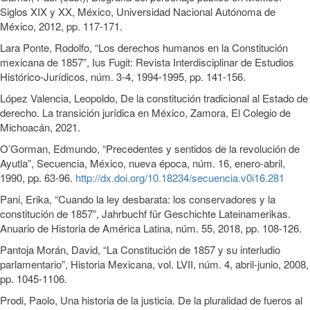
Siglos XIX y XX, México, Universidad Nacional Autónoma de
México, 2012, pp. 117-171.
Lara Ponte, Rodolfo, “Los derechos humanos en la Constitución
mexicana de 1857”, Ius Fugit: Revista Interdisciplinar de Estudios
Histórico-Jurídicos, núm. 3-4, 1994-1995, pp. 141-156.
López Valencia, Leopoldo, De la constitución tradicional al Estado de
derecho. La transición jurídica en México, Zamora, El Colegio de
Michoacán, 2021.
O’Gorman, Edmundo, “Precedentes y sentidos de la revolución de
Ayutla”, Secuencia, México, nueva época, núm. 16, enero-abril,
1990, pp. 63-96.
http://dx.doi.org/10.18234/secuencia.v0i16.281
Pani, Erika, “Cuando la ley desbarata: los conservadores y la
constitución de 1857”, Jahrbuchf für Geschichte Lateinamerikas.
Anuario de Historia de América Latina, núm. 55, 2018, pp. 108-126.
Pantoja Morán, David, “La Constitución de 1857 y su interludio
parlamentario”, Historia Mexicana, vol. LVII, núm. 4, abril-junio, 2008,
pp. 1045-1106.
Prodi, Paolo, Una historia de la justicia. De la pluralidad de fueros al