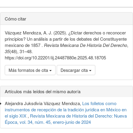
Detalles
Cómo citar
del
Vázquez Mendoza, A. J. (2025). ¿Dictar derechos o reconocer
artículo
principios? Un análisis a partir de los debates del Constituyente
mexicano de 1857 .
Revista Mexicana De Historia Del Derecho
,
35
(48), 31–48.
https://doi.org/10.22201/iij.24487880e.2025.48.18705
Más formatos de cita
Descargar cita
Artículos más leídos del mismo autor/a
Alejandra Juksdivia Vázquez Mendoza,
Los folletos como
instrumentos de recepción de la tradición jurídica en México en
el siglo XIX
,
Revista Mexicana de Historia del Derecho: Nueva
Época, vol. 34, núm. 45, enero-junio de 2024