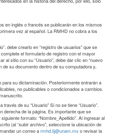
resados en la historia del derecho, por ello, sólo
ritos en inglés o francés se publicarán en los mismos
r primera vez al español. La RMHD no cobra a los
o”. debe crearlo en “registro de usuarios” que se
 complete el formulario de registro con el mayor
r al sitio con su “Usuario”, debe dar clic en “nuevo
ación de su documento dentro de su computadora y,
no para su dictaminación. Posteriormente entrarán a
icables, no publicables o condicionados a cambios.
 manuscrito.
 través de su “Usuario” Si no se tiene “Usuario”.
ión derecha de la página. Es importante que se
 siguiente formato: “Nombre_Apellido”. Al ingresar al
crito (al “subir archivo”, seleccione la ubicación de
á mandar un correo a
rmhd.iij@unam.mx
o revisar la