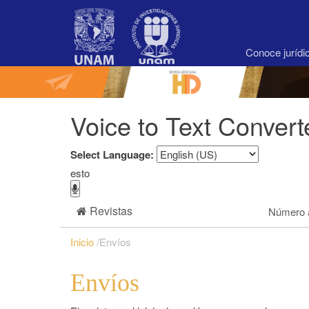
Navegación
principal
Contenido
principal
Conoce juríd
Barra
lateral
Voice to Text Convert
Select Language:
esto
Revistas
Número a
Inicio
/
Envíos
Envíos