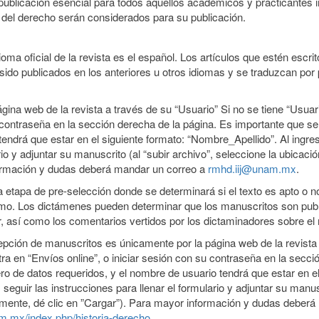
icación esencial para todos aquellos académicos y practicantes inte
 del derecho serán considerados para su publicación.
idioma oficial de la revista es el español. Los artículos que estén esc
sido publicados en los anteriores u otros idiomas y se traduzcan po
na web de la revista a través de su “Usuario” Si no se tiene “Usuari
 contraseña en la sección derecha de la página. Es importante que se
ndrá que estar en el siguiente formato: “Nombre_Apellido”. Al ingresa
lario y adjuntar su manuscrito (al “subir archivo”, seleccione la ubic
nformación y dudas deberá mandar un correo a
rmhd.iij@unam.mx
.
a etapa de pre-selección donde se determinará si el texto es apto o 
imo. Los dictámenes pueden determinar que los manuscritos son publ
tor, así como los comentarios vertidos por los dictaminadores sobre el
epción de manuscritos es únicamente por la página web de la revista a
ra en “Envíos online”, o iniciar sesión con su contraseña en la secc
o de datos requeridos, y el nombre de usuario tendrá que estar en el
 seguir las instrucciones para llenar el formulario y adjuntar su manus
mente, dé clic en ”Cargar”). Para mayor información y dudas deber
nam.mx/index.php/historia-derecho