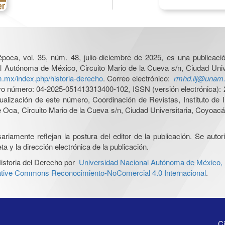
poca, vol. 35, núm. 48, julio-diciembre de 2025, es una publicació
al Autónoma de México, Circuito Mario de la Cueva s/n, Ciudad Uni
am.mx/index.php/historia-derecho
. Correo electrónico:
rmhd.iij@unam
o número: 04-2025-051413313400-102, ISSN (versión electrónica): 2
ualización de este número, Coordinación de Revistas, Instituto de I
a, Circuito Mario de la Cueva s/n, Ciudad Universitaria, Coyoacán
iamente reflejan la postura del editor de la publicación. Se autoriz
a y la dirección electrónica de la publicación.
istoria del Derecho por
Universidad Nacional Autónoma de México, In
ative Commons Reconocimiento-NoComercial 4.0 Internacional
.
Ci