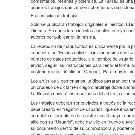
comentarios, reseñas y polémica. La RMHD es una publ
aquellos trabajos que versen sobre temas de historia
Presentación de trabajos
Sólo se publicarán trabajos originales e inéditos. El 
idiomas. Se consideran inéditos aquellos que ya han 
autores por publicar en la misma.
La recepción de manuscritos es únicamente por la pági
encuentra en “Envíos online”, o iniciar sesión con su
número de datos requeridos, y el nombre de usuario te
envio”, seguir las instrucciones para llenar el formu
posteriormente, dé clic en ”Cargar”). Para mayor i
Los artículos y comentarios jurídicos pasarán por un
un proceso de dictamen ciego o arbitraje doble anón
La Revista enviará los resultados del arbitraje al au
Los trabajos deberán ser enviados a través de la rec
debe crearlo en “registro de usuarios” que se encuent
complete el formulario de registro con el mayor númer
sitio con su “Usuario”, debe dar clic en “nuevo envio”,
su documento dentro de su computadora y, posterior
página web de la revista
https://revistas.juridicas.u