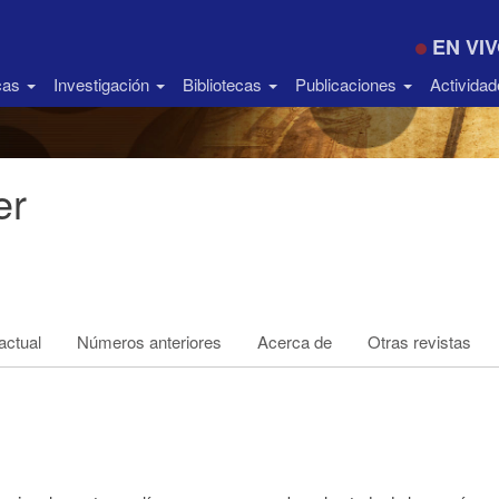
EN VI
icas
Investigación
Bibliotecas
Publicaciones
Activida
er
ctual
Números anteriores
Acerca de
Otras revistas