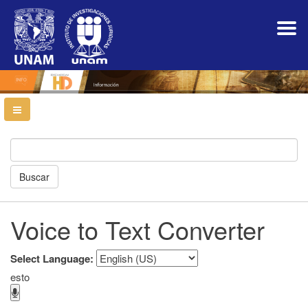
Navegación
principal
Contenido
principal
Barra
lateral
Buscar
Voice to Text Converter
Select Language:
esto